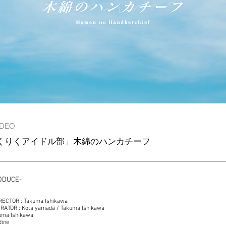
IDEO
くりくアイドル部」木綿のハンカチーフ
ODUCE-
RECTOR : Takuma Ishikawa
ATOR : Kota yamada / Takuma Ishikawa
uma Ishikawa
dine