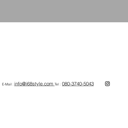
info@i68style.com
080-3740-5043
E-Mail :
Tel :